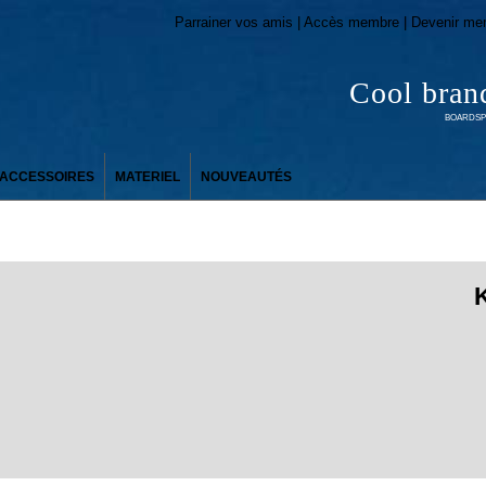
Parrainer vos amis | Accès membre | Devenir me
Cool bran
BOARDSPO
ACCESSOIRES
MATERIEL
NOUVEAUTÉS