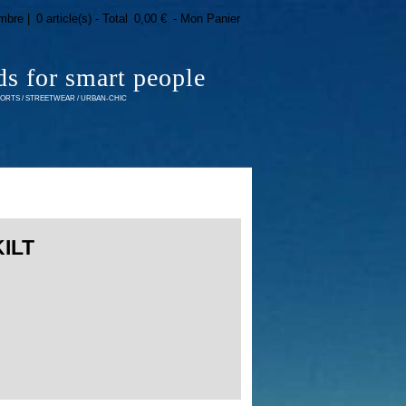
mbre |
0 article(s) - Total
0,00 €
- Mon Panier
ds for smart people
RTS / STREETWEAR / URBAN-CHIC
KILT