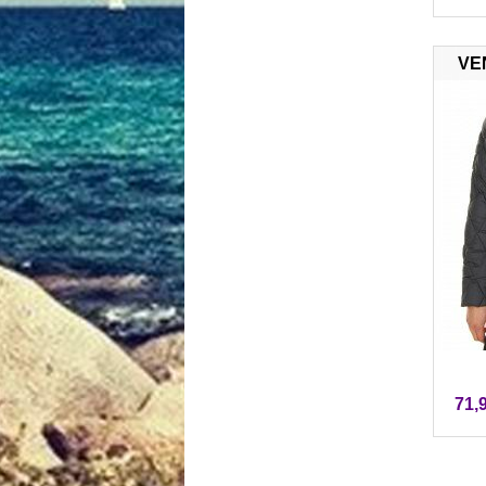
VE
71,