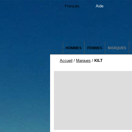
Français
Aide
HOMMES
FEMMES
MARQUES
Accueil
/
Marques
/
KILT