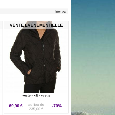
Trier par
VENTE ÉVÉNEMENTIELLE
veste - kilt - yvette
au lieu de
69,90 €
-70%
235,00 €