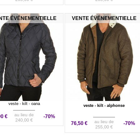
NTE ÉVÉNEMENTIELLE
VENTE ÉVÉNEMENTIELLE
veste - kilt - oana
veste - kilt - alphonse
au lieu de
90 €
-70%
240,00 €
au lieu de
76,50 €
-70%
255,00 €