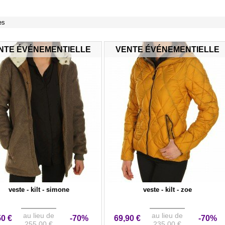
es
NTE ÉVÉNEMENTIELLE
VENTE ÉVÉNEMENTIELLE
veste - kilt - simone
veste - kilt - zoe
au lieu de
au lieu de
50 €
-70%
69,90 €
-70%
255,00 €
235,00 €