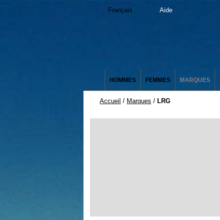
Français
Aide
HOMMES
FEMMES
MARQUES
Accueil
/
Marques
/
LRG