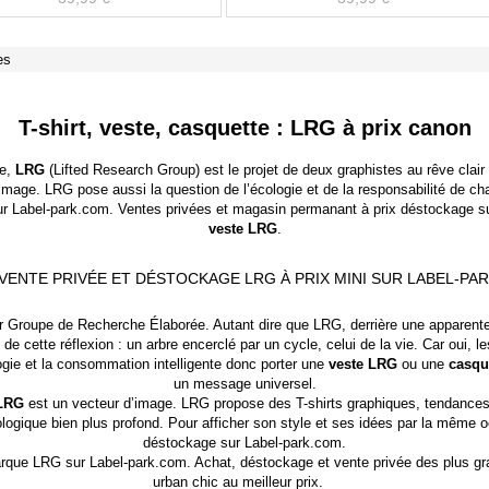
es
T-shirt, veste, casquette : LRG à prix canon
ie,
LRG
(Lifted Research Group) est le projet de deux graphistes au rêve clai
 image. LRG pose aussi la question de l’écologie et de la responsabilité de cha
r Label-park.com. Ventes privées et magasin permanant à prix déstockage su
veste LRG
.
 VENTE PRIVÉE ET DÉSTOCKAGE LRG À PRIX MINI SUR LABEL-PAR
ar Groupe de Recherche Élaborée. Autant dire que LRG, derrière une apparente
 de cette réflexion : un arbre encerclé par un cycle, celui de la vie. Car oui, 
ologie et la consommation intelligente donc porter une
veste LRG
ou une
casqu
un message universel.
 LRG
est un vecteur d’image. LRG propose des T-shirts graphiques, tendances e
ogique bien plus profond. Pour afficher son style et ses idées par la même o
déstockage
sur Label-park.com.
rque LRG
sur Label-park.com. Achat, déstockage et vente privée des plus gr
urban chic au meilleur prix.