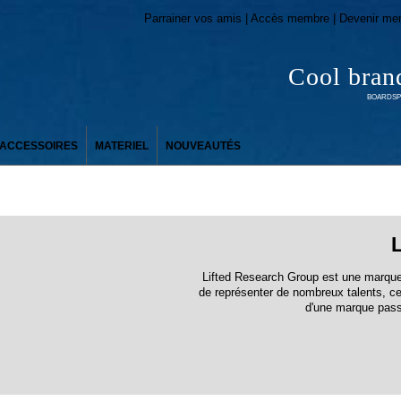
Parrainer vos amis | Accès membre | Devenir me
Cool bran
BOARDSPO
ACCESSOIRES
MATERIEL
NOUVEAUTÉS
Lifted Research Group est une marque 
de représenter de nombreux talents, ce 
d'une marque pass