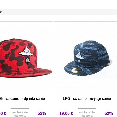
es
G - cc camo - rdp nda camo
LRG - cc camo - nvy tgr camo
au lieu de
au lieu de
00 €
-52%
19,00 €
-52%
39,99 €
39,99 €