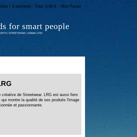
mbre |
0 article(s) - Total
0,00 €
- Mon Panier
ds for smart people
RTS / STREETWEAR / URBAN-CHIC
LRG
créative de Streetwear. LRG est aussi fiers
qui montre la qualité de ses produits l'image
ionnée et passionnante.