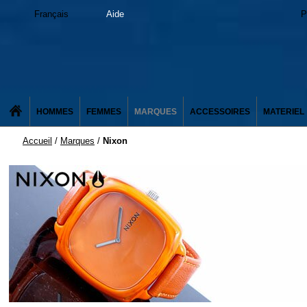
Français
Aide
P
HOMMES
FEMMES
MARQUES
ACCESSOIRES
MATERIEL
Accueil
/
Marques
/
Nixon