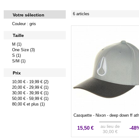
6 articles
Votre sélection
Couleur : gris
Taille
M (1)
One Size (3)
S (1)
S/M (1)
Prix
10,00 €
-
19,99 €
(2)
20,00 €
-
29,99 €
(1)
30,00 €
-
39,99 €
(1)
50,00 €
-
59,99 €
(1)
80,00 €
et plus (1)
Casquette - Nixon - deep down ff ath
au lieu de
15,50 €
-48
30,00 €