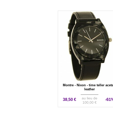
Montre - Nixon - time teller acet
leather
au lieu de
38,50 €
-61
100,00 €