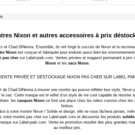
es
tres Nixon et autres accessoires à prix déstoc
s et Chad DiNenna. Ensemble, ils ont forgé le succès de Nixon et la reconnai
re Nixon
est conçue et fabriquée pour endurer aussi bien les environnements s
n pas cher
sur Label-park.com. Ventes privées et magasin permanant à prix 
Nixon
et les
sacs Nixon
.
 VENTE PRIVÉE ET DÉSTOCKAGE NIXON PAS CHER SUR LABEL-PAR
t de Chad DiNenna à trouver une montre qui puisse refléter leur style,
Nixon
p
e sac. Cette marque est le reflet d’un style de vie cool capable de résister
phare, les
casques Nixon
se font une place chez les riders comme chez les a
finition.
râce à votre montre Nixon ! Solide et design, elle ne vous lâchera jamais, mê
 votre montre pas cher sur Label-park.com et découvrez les produits
soldés
 marque sur Label-park.com. Vente en promotion et
outlet
des plus grandes marq
au meilleur prix.