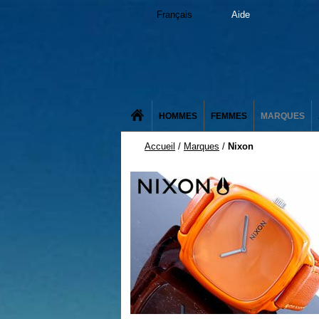
Français
Aide
HOMMES
FEMMES
MARQUES
Accueil
/
Marques
/
Nixon