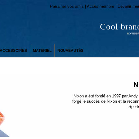
Parrainer vos amis | Accès membre | Devenir me
Cool bran
BOARDSPO
ACCESSOIRES
MATERIEL
NOUVEAUTÉS
N
Nixon a été fondé en 1997 par Andy
forgé le succès de Nixon et la recon
Sport