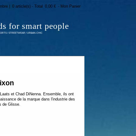
mbre |
0 article(s) - Total
0,00 €
- Mon Panier
ds for smart people
RTS / STREETWEAR / URBAN-CHIC
ixon
 Laats et Chad DiNenna. Ensemble, ils ont
naissance de la marque dans l'industrie des
s de Glisse.