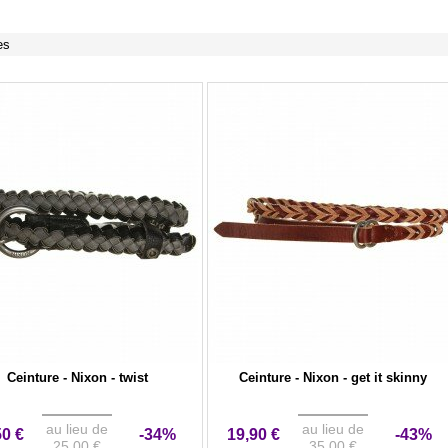
es
Ceinture - Nixon - twist
Ceinture - Nixon - get it skinny
au lieu de
au lieu de
50 €
-34%
19,90 €
-43%
25,00 €
35,00 €