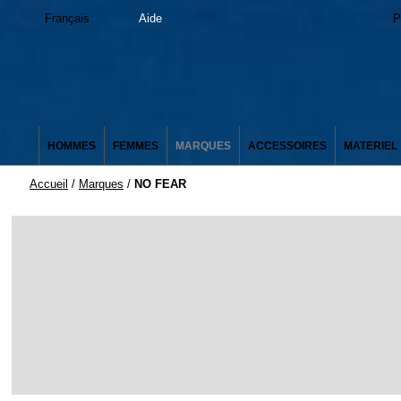
Français
Aide
P
HOMMES
FEMMES
MARQUES
ACCESSOIRES
MATERIEL
Accueil
/
Marques
/
NO FEAR