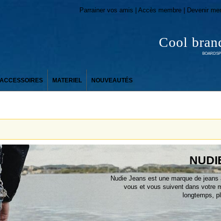
Parrainer vos amis | Accès membre | Devenir me
Cool bran
BOARDSPO
ACCESSOIRES
MATERIEL
NOUVEAUTÉS
NUDI
Nudie Jeans est une marque de jeans 
vous et vous suivent dans votre 
longtemps, plu