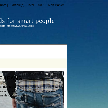
mbre |
0 article(s) - Total
0,00 €
- Mon Panier
ds for smart people
RTS / STREETWEAR / URBAN-CHIC
E JEANS
authentique suédoise: vos jeans vivent avec
mode de vie. Plus vous portez vos jeans
s ils ont de style !