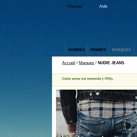
Français
Aide
HOMMES
FEMMES
MARQUES
Accueil
/
Marques
/
NUDIE JEANS
Cette vente est terminée (-70%).