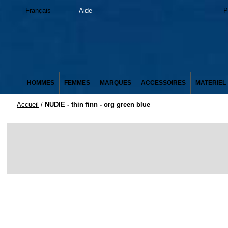
Français
Aide
P
HOMMES
FEMMES
MARQUES
ACCESSOIRES
MATERIEL
Accueil
/
NUDIE - thin finn - org green blue