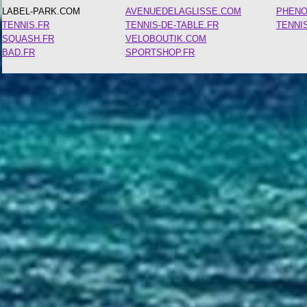
LABEL-PARK.COM
AVENUEDELAGLISSE.COM
PHEN
TENNIS.FR
TENNIS-DE-TABLE.FR
TENNI
SQUASH.FR
VELOBOUTIK.COM
BAD.FR
SPORTSHOP.FR