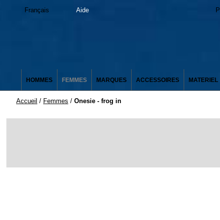
Français
Aide
P
HOMMES
FEMMES
MARQUES
ACCESSOIRES
MATERIEL
Accueil
/
Femmes
/
Onesie - frog in