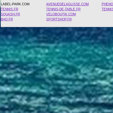
LABEL-PARK.COM
AVENUEDELAGLISSE.COM
PHEN
TENNIS.FR
TENNIS-DE-TABLE.FR
TENNI
SQUASH.FR
VELOBOUTIK.COM
BAD.FR
SPORTSHOP.FR