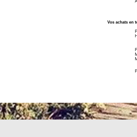
A
Vos achats en t
P
H
P
M
M
P