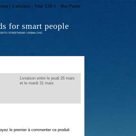
mbre |
0 article(s) - Total
0,00 €
- Mon Panier
ds for smart people
RTS / STREETWEAR / URBAN-CHIC
Livraison entre le jeudi 26 mars
et le mardi 31 mars
oyez le premier à commenter ce produit