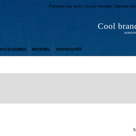
Parrainer vos amis | Accès membre | Devenir me
Cool bran
BOARDSPO
ACCESSOIRES
MATERIEL
NOUVEAUTÉS
S