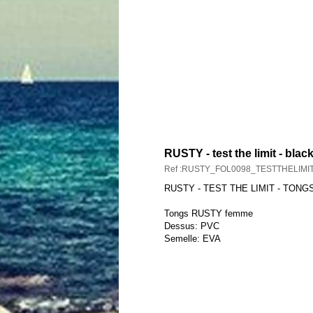
DESCRIPTION ET CARAC
RUSTY - test the limit - blac
Ref :RUSTY_FOL0098_TESTTHELIM
RUSTY - TEST THE LIMIT - TONG
Tongs RUSTY femme
Dessus: PVC
Semelle: EVA