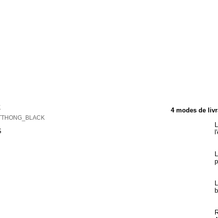
TÉRISTIQUES
k
4 modes de livr
ITTHONG_BLACK
L
S
l
L
p
L
b
R