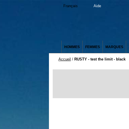
Français
Aide
HOMMES
FEMMES
MARQUES
Accueil
/
RUSTY - test the limit - black