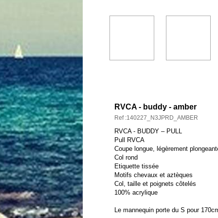
DESCRIPTION ET CARAC
RVCA - buddy - amber
Ref :140227_N3JPRD_AMBER
RVCA - BUDDY – PULL
Pull RVCA
Coupe longue, légèrement plongeante 
Col rond
Etiquette tissée
Motifs chevaux et aztèques
Col, taille et poignets côtelés
100% acrylique
Le mannequin porte du S pour 170c