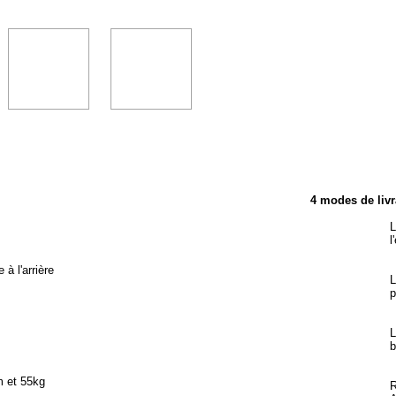
TÉRISTIQUES
4 modes de livr
L
l
à l'arrière
L
p
L
b
m et 55kg
R