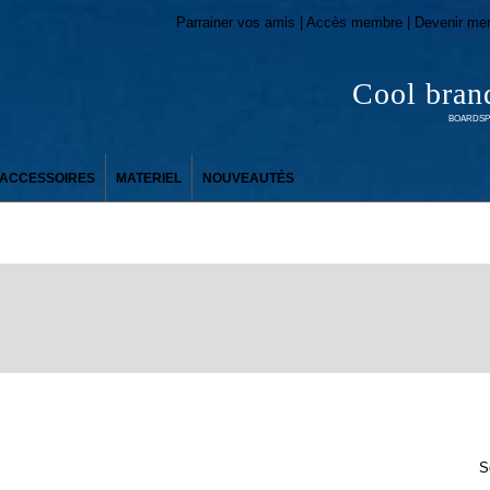
Parrainer vos amis | Accès membre | Devenir me
Cool bran
BOARDSPO
ACCESSOIRES
MATERIEL
NOUVEAUTÉS
S