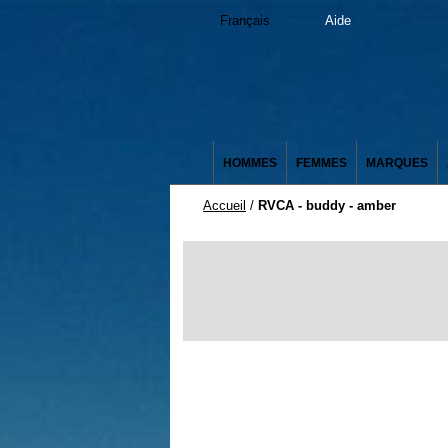
Français
Aide
HOMMES
FEMMES
MARQUES
Accueil
/
RVCA - buddy - amber