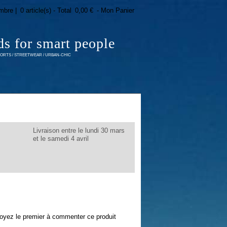
mbre |
0 article(s) - Total
0,00 €
- Mon Panier
ds for smart people
RTS / STREETWEAR / URBAN-CHIC
Livraison entre le lundi 30 mars
et le samedi 4 avril
oyez le premier à commenter ce produit