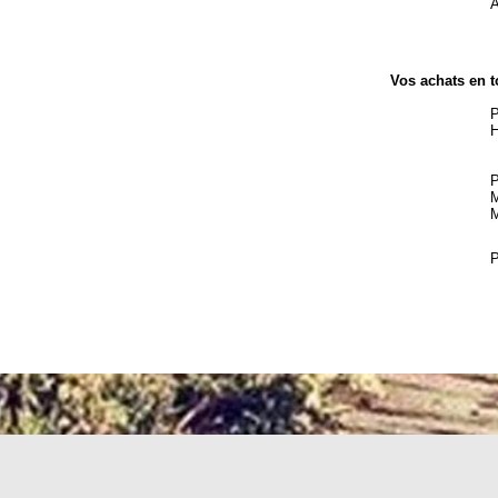
A
Vos achats en t
P
H
P
M
M
P