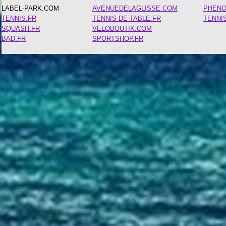
LABEL-PARK.COM
AVENUEDELAGLISSE.COM
PHEN
TENNIS.FR
TENNIS-DE-TABLE.FR
TENNI
SQUASH.FR
VELOBOUTIK.COM
BAD.FR
SPORTSHOP.FR