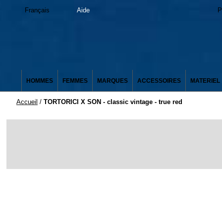
Français
Aide
P
HOMMES
FEMMES
MARQUES
ACCESSOIRES
MATERIEL
Accueil
/
TORTORICI X SON - classic vintage - true red