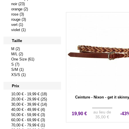
noir (23)
orange (2)
rose (3)
rouge (3)
vert (1)
violet (1)
Taille
M (2)
M/L (2)
One Size (61)
S (7)
S/M (1)
XS/S (1)
Prix
10,00 €
-
19,99 €
(18)
Ceinture - Nixon - get it skinn
20,00 €
-
29,99 €
(25)
30,00 €
-
39,99 €
(14)
40,00 €
-
49,99 €
(4)
au lieu de
19,90 €
-43
50,00 €
-
59,99 €
(3)
35,00 €
60,00 €
-
69,99 €
(3)
70,00 €
-
79,99 €
(1)