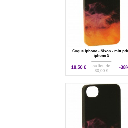
Coque iphone - Nixon - mitt pri
iphone 5
au lieu de
18,50 €
-38
30,00 €