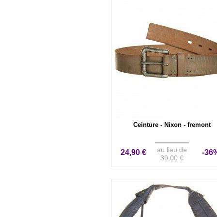
Ceinture - Nixon - fremont
au lieu de
24,90 €
-36
39,00 €