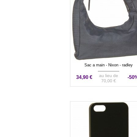
Sac a main - Nixon - radley
au lieu de
34,90 €
-50
70,00 €