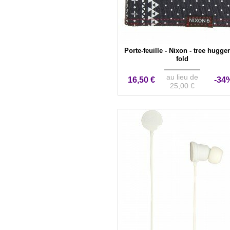
Porte-feuille - Nixon - tree hugger
fold
au lieu de
16,50 €
-34
25,00 €