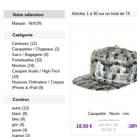
Articles 1 à 30 sur un total de 74
Votre sélection
Marque : NIXON
Catégorie
Ceintures (12)
Casquettes / Chapeaux (2)
Sacs / Bagagerie (4)
Portefeuilles (10)
Montres (19)
Casques Audio / High-Tech
(18)
Housses Ordinateur / Coques
iPhone & iPad (9)
Couleur
autre (13)
blanc (8)
Casquette - Nixon - mic
bleu (9)
au lieu de
gris (4)
18,50 €
-38
30,00 €
jaune (4)
marron (3)