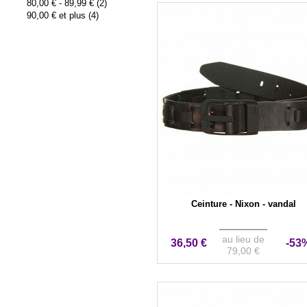
80,00 €
-
89,99 €
(2)
90,00 €
et plus (4)
Ceinture - Nixon - vandal
au lieu de
36,50 €
-53
79,00 €