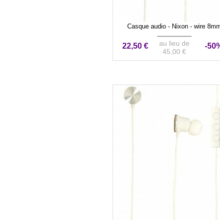
Casque audio - Nixon - wire 8m
au lieu de
22,50 €
-50
45,00 €