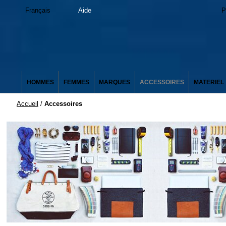
Français
Aide
P
HOMMES
FEMMES
MARQUES
ACCESSOIRES
MATERIEL
Accueil
/
Accessoires