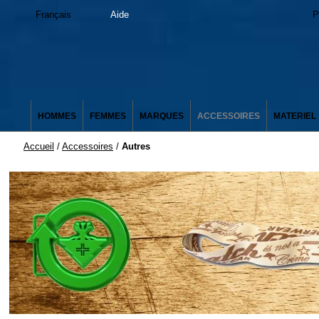
Français
Aide
P
HOMMES
FEMMES
MARQUES
ACCESSOIRES
MATERIEL
Accueil
/
Accessoires
/
Autres