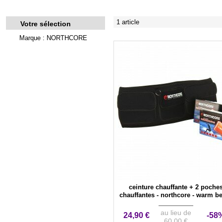
1 article
Votre sélection
Marque : NORTHCORE
ceinture chauffante + 2 poche
chauffantes - northcore - warm be
warm pocket
au lieu de
24,90 €
-58
60,00 €