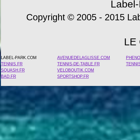
Label-
Copyright © 2005 - 2015 Lab
LE
LABEL-PARK.COM
AVENUEDELAGLISSE.COM
PHEN
TENNIS.FR
TENNIS-DE-TABLE.FR
TENNI
SQUASH.FR
VELOBOUTIK.COM
BAD.FR
SPORTSHOP.FR