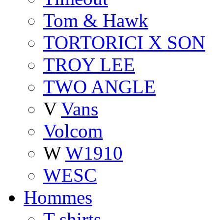
Tom & Hawk
TORTORICI X SON
TROY LEE
TWO ANGLE
V
Vans
Volcom
W
W1910
WESC
Hommes
T-shirts