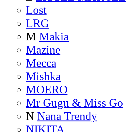
Lost
LRG
M
Makia
Mazine
Mecca
Mishka
MOERO
Mr Gugu & Miss Go
N
Nana Trendy
NIKITA