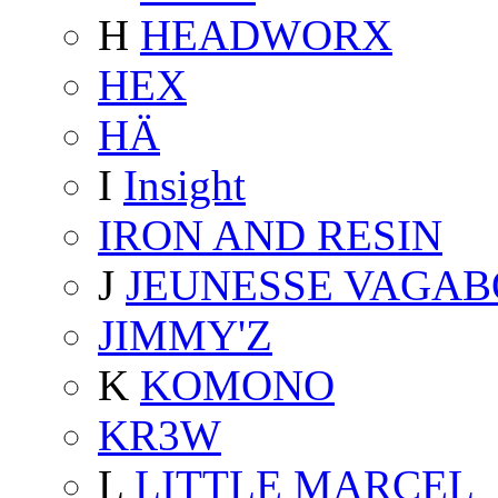
H
HEADWORX
HEX
HÄ
I
Insight
IRON AND RESIN
J
JEUNESSE VAGA
JIMMY'Z
K
KOMONO
KR3W
L
LITTLE MARCEL