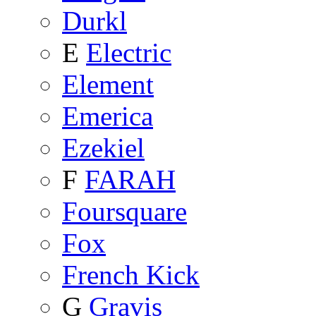
Durkl
E
Electric
Element
Emerica
Ezekiel
F
FARAH
Foursquare
Fox
French Kick
G
Gravis