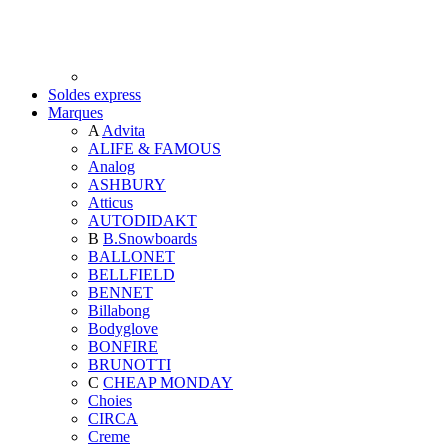
Soldes express
Marques
A
Advita
ALIFE & FAMOUS
Analog
ASHBURY
Atticus
AUTODIDAKT
B
B.Snowboards
BALLONET
BELLFIELD
BENNET
Billabong
Bodyglove
BONFIRE
BRUNOTTI
C
CHEAP MONDAY
Choies
CIRCA
Creme