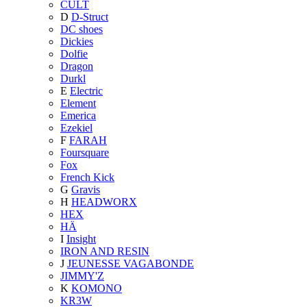
CULT
D
D-Struct
DC shoes
Dickies
Dolfie
Dragon
Durkl
E
Electric
Element
Emerica
Ezekiel
F
FARAH
Foursquare
Fox
French Kick
G
Gravis
H
HEADWORX
HEX
HÄ
I
Insight
IRON AND RESIN
J
JEUNESSE VAGABONDE
JIMMY'Z
K
KOMONO
KR3W