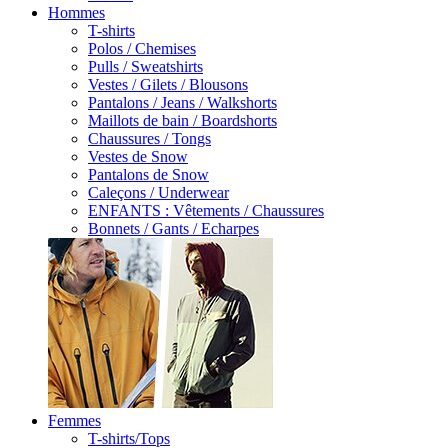
Hommes
T-shirts
Polos / Chemises
Pulls / Sweatshirts
Vestes / Gilets / Blousons
Pantalons / Jeans / Walkshorts
Maillots de bain / Boardshorts
Chaussures / Tongs
Vestes de Snow
Pantalons de Snow
Caleçons / Underwear
ENFANTS : Vêtements / Chaussures
Bonnets / Gants / Echarpes
Femmes
T-shirts/Tops