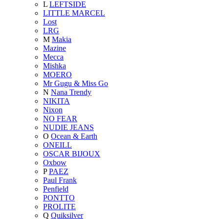
L
LEFTSIDE
LITTLE MARCEL
Lost
LRG
M
Makia
Mazine
Mecca
Mishka
MOERO
Mr Gugu & Miss Go
N
Nana Trendy
NIKITA
Nixon
NO FEAR
NUDIE JEANS
O
Ocean & Earth
ONEILL
OSCAR BIJOUX
Oxbow
P
PAEZ
Paul Frank
Penfield
PONTTO
PROLITE
Q
Quiksilver