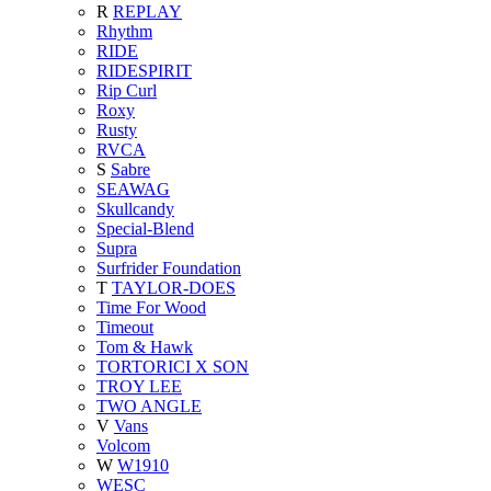
R
REPLAY
Rhythm
RIDE
RIDESPIRIT
Rip Curl
Roxy
Rusty
RVCA
S
Sabre
SEAWAG
Skullcandy
Special-Blend
Supra
Surfrider Foundation
T
TAYLOR-DOES
Time For Wood
Timeout
Tom & Hawk
TORTORICI X SON
TROY LEE
TWO ANGLE
V
Vans
Volcom
W
W1910
WESC