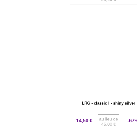
LRG - classic l - shiny silver
au lieu de
14,50 €
-67
45,00 €