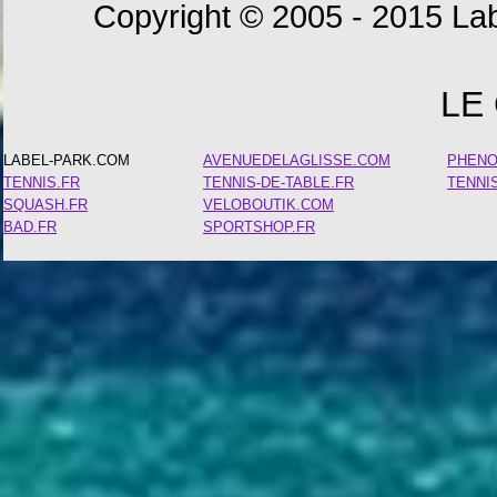
Copyright © 2005 - 2015 Lab
LE
LABEL-PARK.COM
AVENUEDELAGLISSE.COM
PHEN
TENNIS.FR
TENNIS-DE-TABLE.FR
TENNI
SQUASH.FR
VELOBOUTIK.COM
BAD.FR
SPORTSHOP.FR