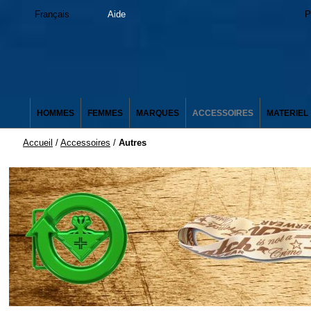
Français
Aide
P
HOMMES
FEMMES
MARQUES
ACCESSOIRES
MATERIEL
Accueil
/
Accessoires
/
Autres