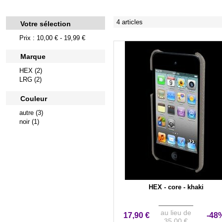
4 articles
Votre sélection
Prix : 10,00 € - 19,99 €
Marque
HEX (2)
LRG (2)
Couleur
autre (3)
noir (1)
HEX - core - khaki
au lieu de
17,90 €
-48
35,00 €