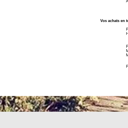
A
Vos achats en t
P
H
P
M
M
P