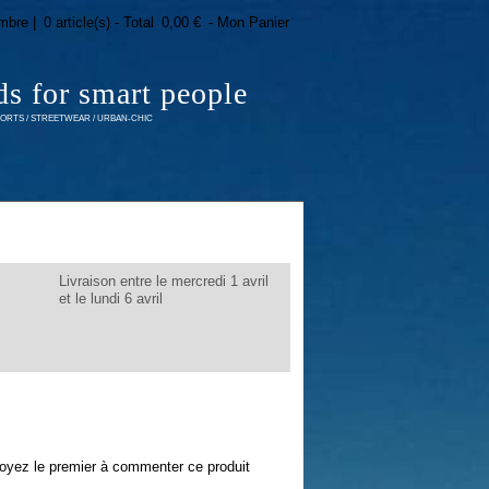
mbre |
0 article(s) - Total
0,00 €
- Mon Panier
ds for smart people
RTS / STREETWEAR / URBAN-CHIC
Livraison entre le mercredi 1 avril
et le lundi 6 avril
oyez le premier à commenter ce produit