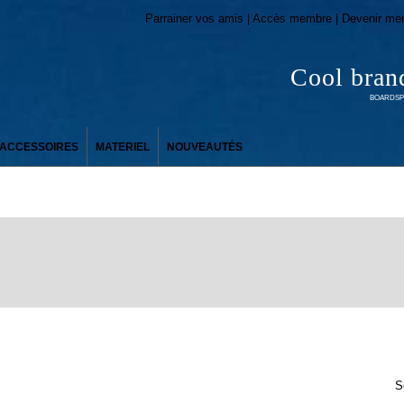
Parrainer vos amis | Accès membre | Devenir me
Cool bran
BOARDSPO
ACCESSOIRES
MATERIEL
NOUVEAUTÉS
S