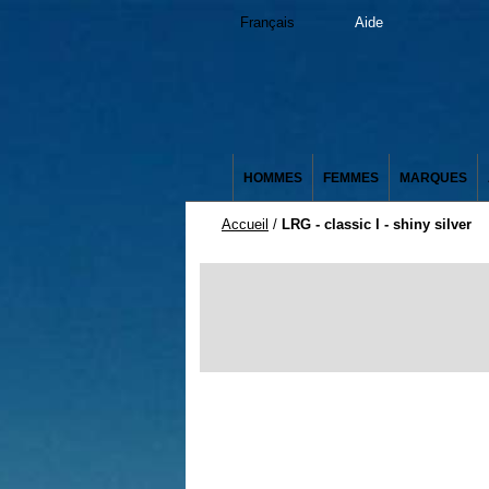
Français
Aide
HOMMES
FEMMES
MARQUES
Accueil
/
LRG - classic l - shiny silver