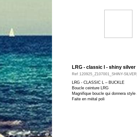
DESCRIPTION ET CARAC
LRG - classic l - shiny silver
Ref :120925_Z107001_SHINY-SILVE
LRG - CLASSIC L – BUCKLE
Boucle ceinture LRG
Magnifique boucle qui donnera style 
Faite en métal poli