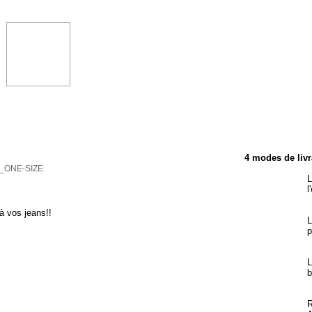
TÉRISTIQUES
4 modes de livr
R_ONE-SIZE
L
l
à vos jeans!!
L
p
L
b
R