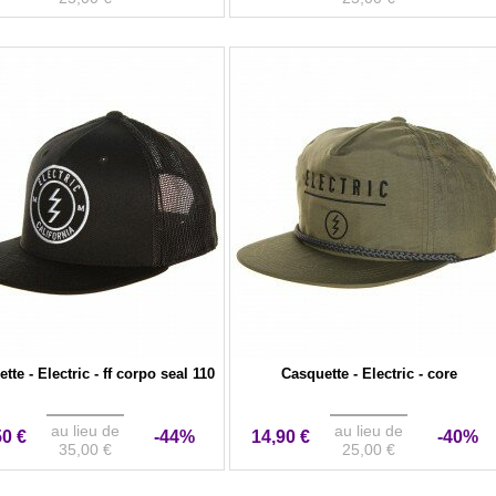
tte - Electric - ff corpo seal 110
Casquette - Electric - core
au lieu de
au lieu de
50 €
-44%
14,90 €
-40%
35,00 €
25,00 €