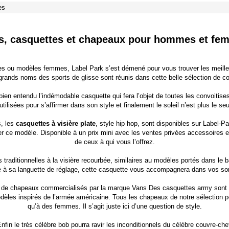
es
s, casquettes et chapeaux pour hommes et fe
 ou modèles femmes, Label Park s’est démené pour vous trouver les meill
grands noms des sports de glisse sont réunis dans cette belle sélection de c
 bien entendu l’indémodable casquette qui fera l’objet de toutes les convoitises.
tilisées pour s’affirmer dans son style et finalement le soleil n’est plus le se
, les
casquettes à visière plate
, style hip hop, sont disponibles sur Label-P
er ce modèle. Disponible à un prix mini avec les
ventes privées accessoires
et
de ceux à qui vous l’offrez.
traditionnelles à la visière recourbée, similaires au modèles portés dans le 
 à sa languette de réglage, cette casquette vous accompagnera dans vos sor
de chapeaux commercialisés par la
marque Vans
Des casquettes army sont d
s modèles inspirés de l’armée américaine. Tous les chapeaux de notre sélectio
qu’à des femmes. Il s’agit juste ici d’une question de style.
nfin le très célèbre bob pourra ravir les inconditionnels du célèbre couvre-che