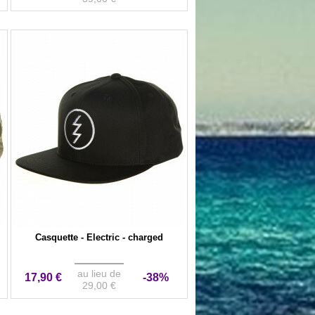
Casquette - Electric - charged
au lieu de
17,90 €
-38%
29,00 €