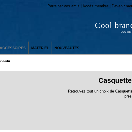
Parrainer vos amis | Accès membre | Devenir me
Cool bran
BOARDSPO
ACCESSOIRES
MATERIEL
NOUVEAUTÉS
apeaux
Casquette
Retrouvez tout un choix de Casquett
pres