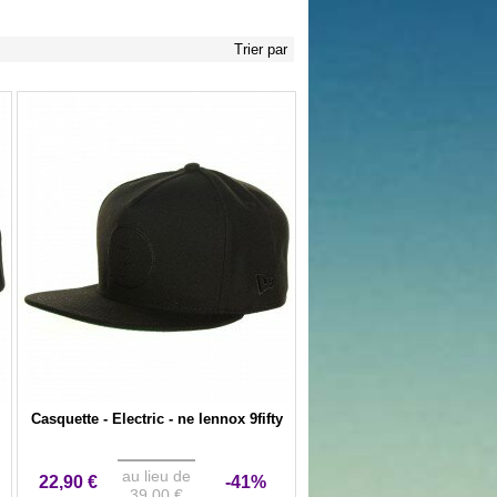
Trier par
Casquette - Electric - ne lennox 9fifty
au lieu de
22,90 €
-41%
39,00 €