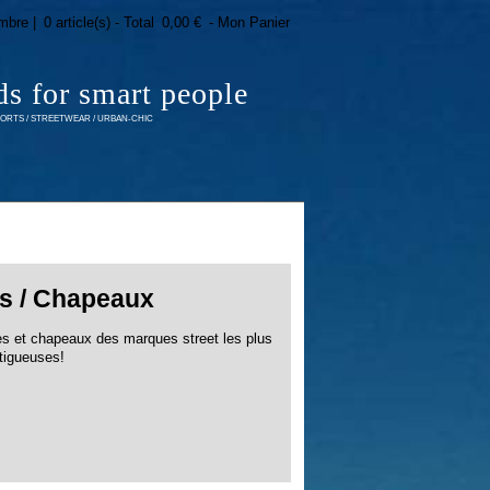
mbre |
0 article(s) - Total
0,00 €
- Mon Panier
ds for smart people
RTS / STREETWEAR / URBAN-CHIC
s / Chapeaux
es et chapeaux des marques street les plus
tigueuses!