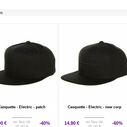
es
asquette - Electric - patch
Casquette - Electric - new corp
au lieu de
au lieu de
90 €
-40%
14,90 €
-40%
25,00 €
25,00 €