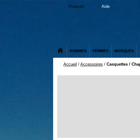
Français
Aide
HOMMES
FEMMES
MARQUES
Accueil
/
Accessoires
/
Casquettes / Ch