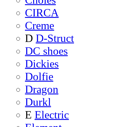
CIRCA
Creme
D
D-Struct
DC shoes
Dickies
Dolfie
Dragon
Durkl
E
Electric