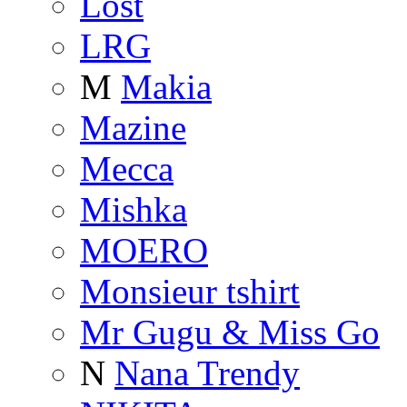
Lost
LRG
M
Makia
Mazine
Mecca
Mishka
MOERO
Monsieur tshirt
Mr Gugu & Miss Go
N
Nana Trendy