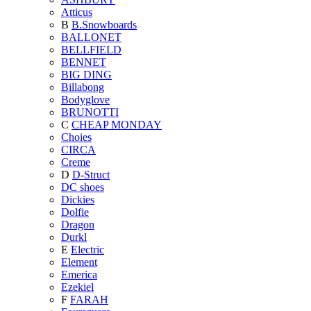
Atticus
B
B.Snowboards
BALLONET
BELLFIELD
BENNET
BIG DING
Billabong
Bodyglove
BRUNOTTI
C
CHEAP MONDAY
Choies
CIRCA
Creme
D
D-Struct
DC shoes
Dickies
Dolfie
Dragon
Durkl
E
Electric
Element
Emerica
Ezekiel
F
FARAH