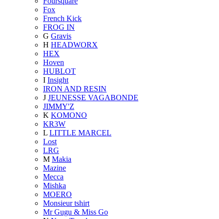
Foursquare
Fox
French Kick
FROG IN
G
Gravis
H
HEADWORX
HEX
Hoven
HUBLOT
I
Insight
IRON AND RESIN
J
JEUNESSE VAGABONDE
JIMMY'Z
K
KOMONO
KR3W
L
LITTLE MARCEL
Lost
LRG
M
Makia
Mazine
Mecca
Mishka
MOERO
Monsieur tshirt
Mr Gugu & Miss Go