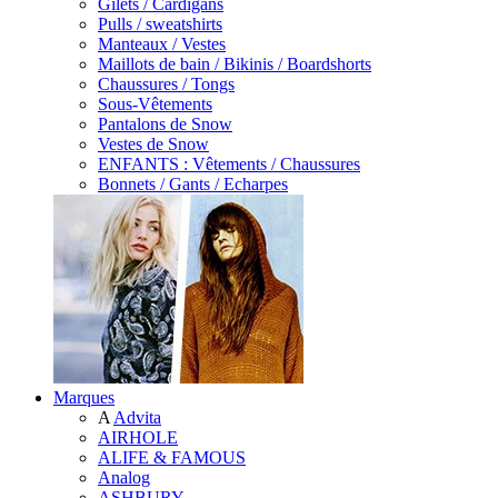
Gilets / Cardigans
Pulls / sweatshirts
Manteaux / Vestes
Maillots de bain / Bikinis / Boardshorts
Chaussures / Tongs
Sous-Vêtements
Pantalons de Snow
Vestes de Snow
ENFANTS : Vêtements / Chaussures
Bonnets / Gants / Echarpes
Marques
A
Advita
AIRHOLE
ALIFE & FAMOUS
Analog
ASHBURY