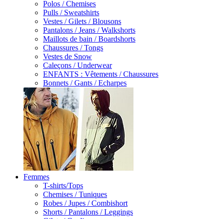
Polos / Chemises
Pulls / Sweatshirts
Vestes / Gilets / Blousons
Pantalons / Jeans / Walkshorts
Maillots de bain / Boardshorts
Chaussures / Tongs
Vestes de Snow
Caleçons / Underwear
ENFANTS : Vêtements / Chaussures
Bonnets / Gants / Echarpes
Femmes
T-shirts/Tops
Chemises / Tuniques
Robes / Jupes / Combishort
Shorts / Pantalons / Leggings