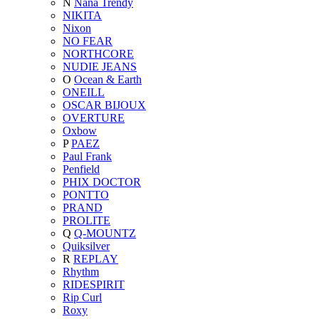
N
Nana Trendy
NIKITA
Nixon
NO FEAR
NORTHCORE
NUDIE JEANS
O
Ocean & Earth
ONEILL
OSCAR BIJOUX
OVERTURE
Oxbow
P
PAEZ
Paul Frank
Penfield
PHIX DOCTOR
PONTTO
PRAND
PROLITE
Q
Q-MOUNTZ
Quiksilver
R
REPLAY
Rhythm
RIDESPIRIT
Rip Curl
Roxy