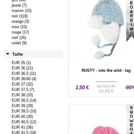
jaune (7)
marron (15)
noir (119)
orange (3)
rose (10)
rouge (17)
vert (26)
violet (9)
Taille
EUR 35 (1)
EUR 36 (21)
RUSTY - into the wild - lag
EUR 36,5 (11)
EUR 36/40 (4)
EUR 37 (32)
au lieu de
2,50 €
-90
EUR 37,5 (7)
25,00 €
EUR 38 (33)
EUR 38,5 (14)
EUR 39 (29)
VENTE ÉVÉNEMENTIEL
EUR 39,5 (10)
EUR 40 (30)
EUR 40,5 (12)
EUR 41 (36)
EUR 41,5 (18)