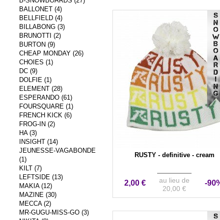
B-SNOWBOARDS (27)
BALLONET (4)
VENTE ÉVÉNEMENTIEL
BELLFIELD (4)
BILLABONG (3)
BRUNOTTI (2)
BURTON (9)
CHEAP MONDAY (26)
CHOIES (1)
DC (9)
DOLFIE (1)
ELEMENT (28)
ESPERANDO (61)
FOURSQUARE (1)
FRENCH KICK (6)
FROG-IN (2)
HA (3)
INSIGHT (14)
JEUNESSE-VAGABONDE
RUSTY - definitive - cream
(1)
KILT (7)
LEFTSIDE (13)
au lieu de
2,00 €
-90
MAKIA (12)
20,00 €
MAZINE (30)
MECCA (2)
MR-GUGU-MISS-GO (3)
VENTE ÉVÉNEMENTIEL