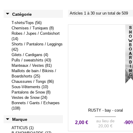
Articles 1 à 30 sur un total de 509
Catégorie
T-shirts/Tops (56)
Chemises / Tuniques (8)
VENTE ÉVÉNEMENTIEL
Robes / Jupes / Combishort
(14)
Shorts / Pantalons / Leggings
(42)
Gilets / Cardigans (4)
Pulls / sweatshirts (43)
Manteaux / Vestes (81)
Maillots de bain / Bikinis /
Boardshorts (25)
Chaussures / Tongs (86)
Sous-Vêtements (10)
Pantalons de Snow (8)
Vestes de Snow (24)
Bonnets / Gants / Echarpes
(108)
RUSTY - bay - coral
Marque
au lieu de
2,00 €
-90
20,00 €
ATTICUS (1)