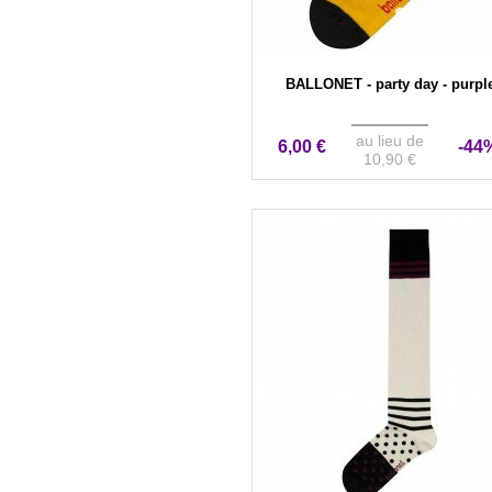
BALLONET - party day - purpl
au lieu de
6,00 €
-44
10,90 €