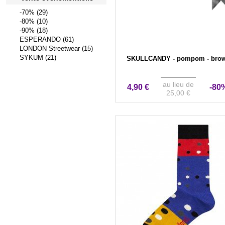
-70% (29)
-80% (10)
-90% (18)
ESPERANDO (61)
LONDON Streetwear (15)
SYKUM (21)
SKULLCANDY - pompom - bro
au lieu de
4,90 €
-80
25,00 €