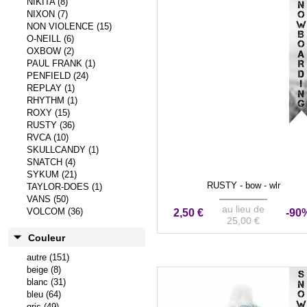
NIKITA (8)
NIXON (7)
NON VIOLENCE (15)
O-NEILL (6)
OXBOW (2)
PAUL FRANK (1)
PENFIELD (24)
REPLAY (1)
RHYTHM (1)
ROXY (15)
RUSTY (36)
RVCA (10)
SKULLCANDY (1)
SNATCH (4)
SYKUM (21)
RUSTY - bow - wlr
TAYLOR-DOES (1)
VANS (50)
au lieu de
VOLCOM (36)
2,50 €
-90
25,00 €
Couleur
autre (151)
beige (8)
VENTE ÉVÉNEMENTIEL
blanc (31)
bleu (64)
gris (49)