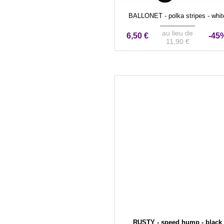
BALLONET - polka stripes - whit
au lieu de
6,50 €
-45
11,90 €
RUSTY - speed hump - black