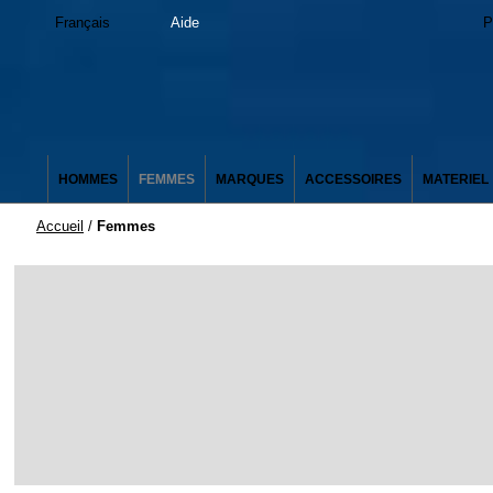
Français
Aide
P
HOMMES
FEMMES
MARQUES
ACCESSOIRES
MATERIEL
Accueil
/
Femmes