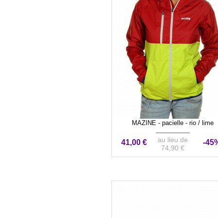
MAZINE - pacielle - rio / lime
au lieu de
41,00 €
-45
74,90 €