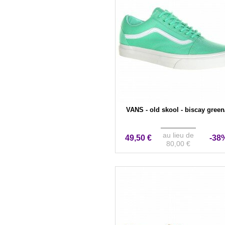
VANS - old skool - biscay green/
au lieu de
49,50 €
-38
80,00 €