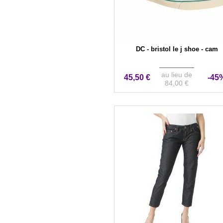
DC - bristol le j shoe - cam
au lieu de
45,50 €
-45
84,00 €