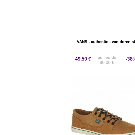
VANS - authentic - van doren s
au lieu de
49,50 €
-38
80,00 €