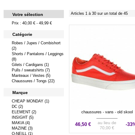
Articles 1 à 30 sur un total de 45
Votre sélection
Prix : 40,00 € - 49,99 €
Catégorie
Robes / Jupes / Combishort
(2)
Shorts / Pantalons / Leggings
(8)
Gilets / Cardigans (1)
Pulls / sweatshirts (7)
Manteaux / Vestes (5)
Chaussures / Tongs (22)
Marque
CHEAP MONDAY (1)
DC (2)
ELEMENT (2)
chaussures - vans - old skool
INSIGHT (5)
au lieu de
MAKIA (4)
46,50 €
-33
70,00 €
MAZINE (3)
O-NEILL (1)