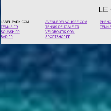
LE
LABEL-PARK.COM
AVENUEDELAGLISSE.COM
PHEN
TENNIS.FR
TENNIS-DE-TABLE.FR
TENNI
SQUASH.FR
VELOBOUTIK.COM
BAD.FR
SPORTSHOP.FR