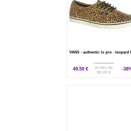
VANS - authentic lo pro - leopard 
au lieu de
49,50 €
-38
80,00 €