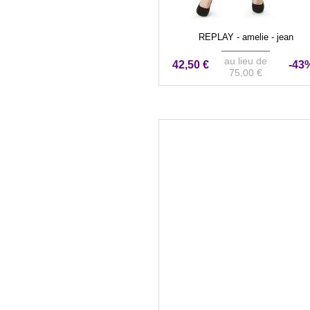
REPLAY - amelie - jean
au lieu de
42,50 €
-43
75,00 €