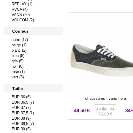
REPLAY (1)
RVCA (4)
VANS (20)
VOLCOM (2)
Couleur
autre (17)
beige (1)
blanc (2)
bleu (8)
gris (5)
noir (8)
rose (1)
vert (3)
Taille
EUR 36 (6)
chaussures - vans - era
EUR 36,5 (7)
EUR 37 (7)
au lieu de
49,50 €
-34
EUR 37,5 (1)
75,00 €
EUR 38 (9)
EUR 38,5 (7)
EUR 39 (5)