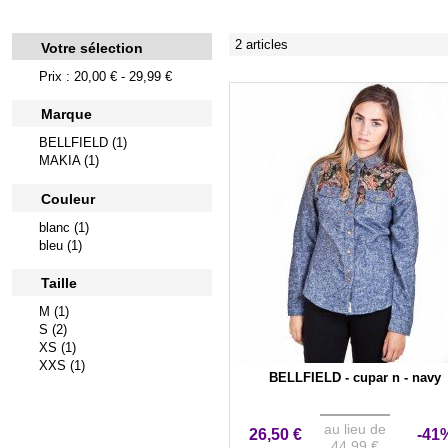
2 articles
Votre sélection
Prix : 20,00 € - 29,99 €
Marque
BELLFIELD (1)
MAKIA (1)
Couleur
blanc (1)
bleu (1)
Taille
M (1)
S (2)
XS (1)
XXS (1)
BELLFIELD - cupar n - navy
au lieu de
26,50 €
-41
44,99 €