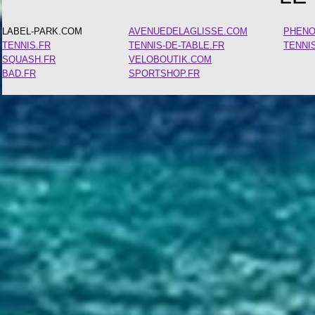
LABEL-PARK.COM
AVENUEDELAGLISSE.COM
PHEN
TENNIS.FR
TENNIS-DE-TABLE.FR
TENNI
SQUASH.FR
VELOBOUTIK.COM
BAD.FR
SPORTSHOP.FR