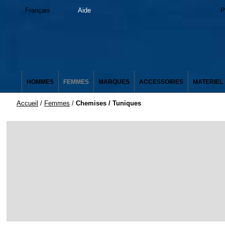
Français
Aide
P
HOMMES
FEMMES
MARQUES
ACCESSOIRES
MATERIEL
Accueil
/
Femmes
/
Chemises / Tuniques