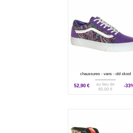
chaussures - vans - old skool
au lieu de
52,90 €
-33
80,00 €