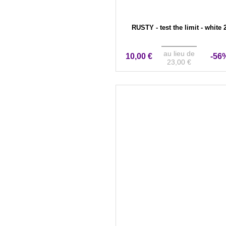
RUSTY - test the limit - white 
au lieu de
10,00 €
-56
23,00 €