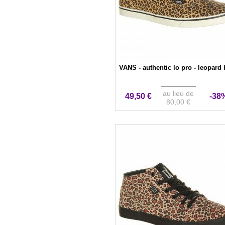
VANS - authentic lo pro - leopard 
au lieu de
49,50 €
-38
80,00 €