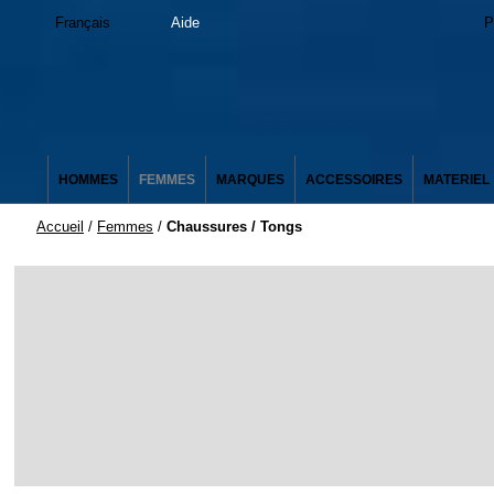
Français
Aide
P
HOMMES
FEMMES
MARQUES
ACCESSOIRES
MATERIEL
Accueil
/
Femmes
/
Chaussures / Tongs