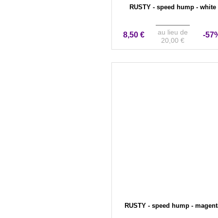
RUSTY - speed hump - white
au lieu de
8,50 €
-57
20,00 €
RUSTY - speed hump - magent