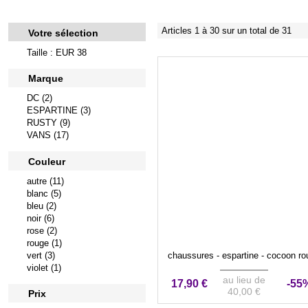
Articles 1 à 30 sur un total de 31
Votre sélection
Taille : EUR 38
Marque
DC (2)
ESPARTINE (3)
RUSTY (9)
VANS (17)
Couleur
autre (11)
blanc (5)
bleu (2)
noir (6)
rose (2)
rouge (1)
vert (3)
chaussures - espartine - cocoon ro
violet (1)
au lieu de
17,90 €
-55
40,00 €
Prix