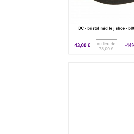
DC - bristol mid le j shoe - bl0
au lieu de
43,00 €
-44
78,00 €