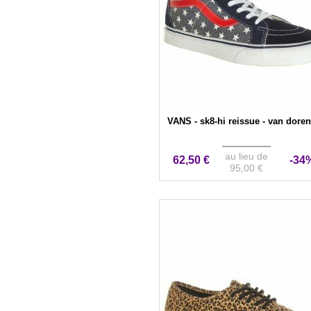
VANS - sk8-hi reissue - van doren
au lieu de
62,50 €
-34
95,00 €