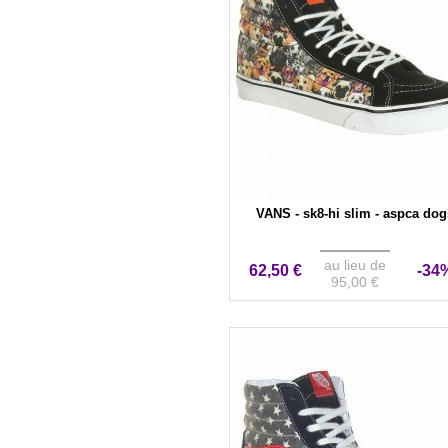
VANS - sk8-hi slim - aspca dog
au lieu de
62,50 €
-34
95,00 €