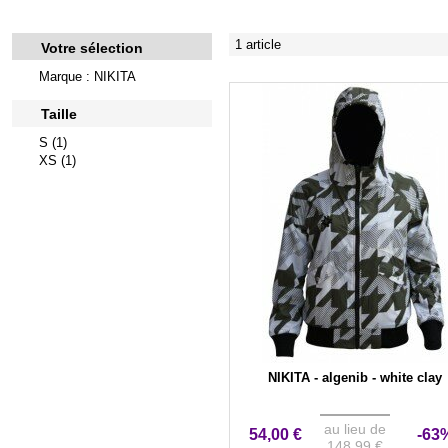
1 article
Votre sélection
Marque : NIKITA
Taille
S (1)
XS (1)
NIKITA - algenib - white clay
au lieu de
54,00 €
-63
148,99 €