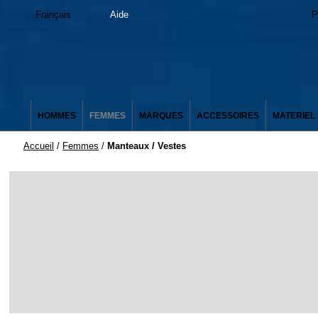
Français
Aide
P
HOMMES
FEMMES
MARQUES
ACCESSOIRES
MATERIEL
Accueil
/
Femmes
/
Manteaux / Vestes