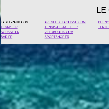
LE
LABEL-PARK.COM
AVENUEDELAGLISSE.COM
PHEN
TENNIS.FR
TENNIS-DE-TABLE.FR
TENNI
SQUASH.FR
VELOBOUTIK.COM
BAD.FR
SPORTSHOP.FR