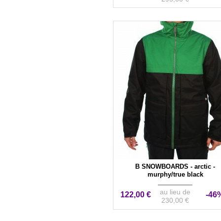
B SNOWBOARDS - arctic -
murphy/true black
au lieu de
122,00 €
-46
230,00 €