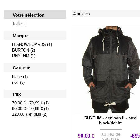
4 articles
Votre sélection
Taille : L
Marque
B-SNOWBOARDS (1)
BURTON (2)
RHYTHM (1)
Couleur
blanc (1)
noir (3)
Prix
70,00 €
-
79,99 €
(1)
90,00 €
-
99,99 €
(1)
120,00 €
et plus (2)
RHYTHM - denison ii - steel
black/denim
au lieu de
90,00 €
-69
295,00 €