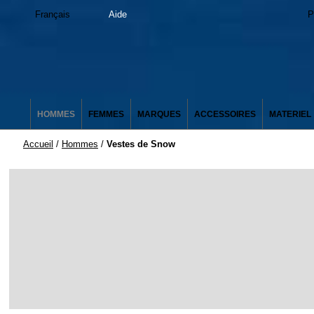
Français
Aide
P
HOMMES
FEMMES
MARQUES
ACCESSOIRES
MATERIEL
Accueil
/
Hommes
/
Vestes de Snow