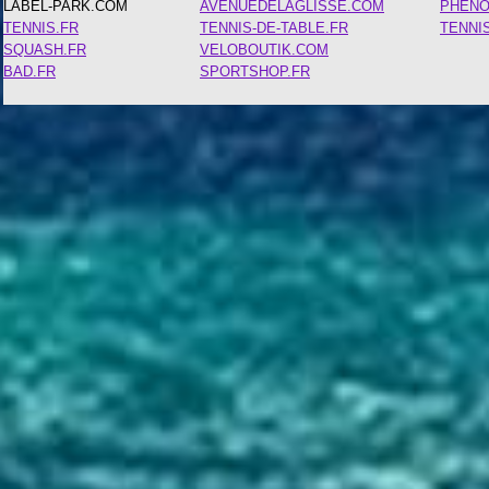
LABEL-PARK.COM
AVENUEDELAGLISSE.COM
PHEN
TENNIS.FR
TENNIS-DE-TABLE.FR
TENNI
SQUASH.FR
VELOBOUTIK.COM
BAD.FR
SPORTSHOP.FR