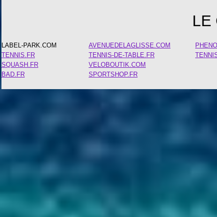
LE
LABEL-PARK.COM
AVENUEDELAGLISSE.COM
PHEN
TENNIS.FR
TENNIS-DE-TABLE.FR
TENNI
SQUASH.FR
VELOBOUTIK.COM
BAD.FR
SPORTSHOP.FR