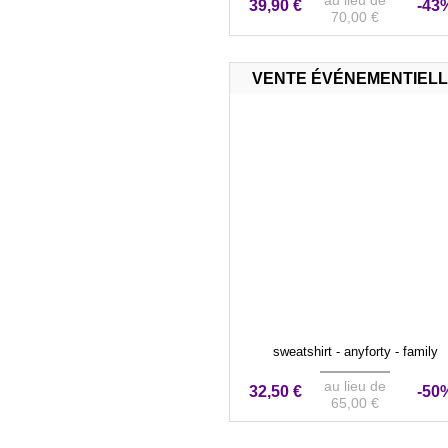
au lieu de
39,90 €
-43
70,00 €
VENTE ÉVÉNEMENTIEL
sweatshirt - anyforty - family
au lieu de
32,50 €
-50
65,00 €