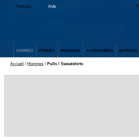
Français
Aide
P
HOMMES
FEMMES
MARQUES
ACCESSOIRES
MATERIEL
Accueil
/
Hommes
/
Pulls / Sweatshirts