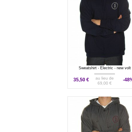
Sweatshirt - Electric - new volt
au lieu de
35,50 €
-48
69,00 €