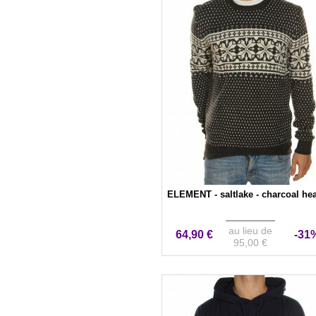
ELEMENT - saltlake - charcoal hea
au lieu de
64,90 €
-31
95,00 €