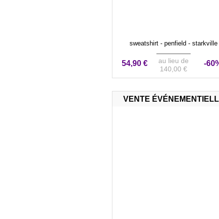
sweatshirt - penfield - starkville
au lieu de
54,90 €
-60
140,00 €
VENTE ÉVÉNEMENTIEL