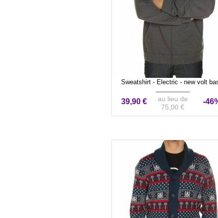
Sweatshirt - Electric - new volt ba
au lieu de
39,90 €
-46
75,00 €