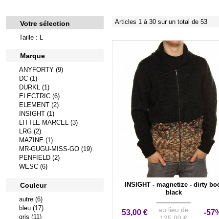
Articles 1 à 30 sur un total de 53
Votre sélection
Taille : L
Marque
ANYFORTY (9)
DC (1)
DURKL (1)
ELECTRIC (6)
ELEMENT (2)
INSIGHT (1)
LITTLE MARCEL (3)
LRG (2)
MAZINE (1)
MR-GUGU-MISS-GO (19)
PENFIELD (2)
WESC (6)
INSIGHT - magnetize - dirty bo
Couleur
black
autre (6)
bleu (17)
au lieu de
53,00 €
-57
gris (11)
125,00 €