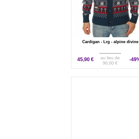
Cardigan - Lrg - alpine divine
au lieu de
45,90 €
-49
90,00 €