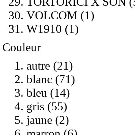
TORTORICI X SON (
VOLCOM (1)
W1910 (1)
Couleur
autre (21)
blanc (71)
bleu (14)
gris (55)
jaune (2)
marron (6)