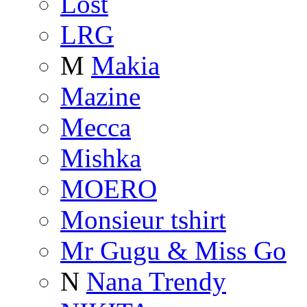
Lost
LRG
M
Makia
Mazine
Mecca
Mishka
MOERO
Monsieur tshirt
Mr Gugu & Miss Go
N
Nana Trendy