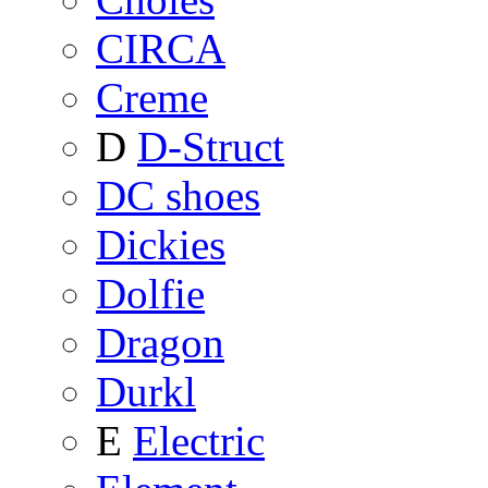
CIRCA
Creme
D
D-Struct
DC shoes
Dickies
Dolfie
Dragon
Durkl
E
Electric