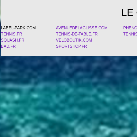
LE
LABEL-PARK.COM
AVENUEDELAGLISSE.COM
PHEN
TENNIS.FR
TENNIS-DE-TABLE.FR
TENNI
SQUASH.FR
VELOBOUTIK.COM
BAD.FR
SPORTSHOP.FR