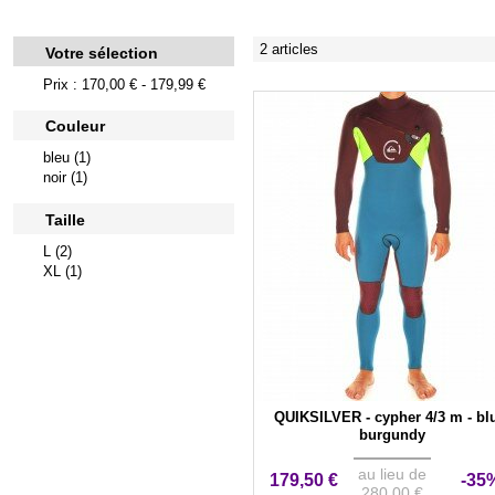
2 articles
Votre sélection
Prix : 170,00 € - 179,99 €
Couleur
bleu (1)
noir (1)
Taille
L (2)
XL (1)
QUIKSILVER - cypher 4/3 m - bl
burgundy
au lieu de
179,50 €
-35
280,00 €