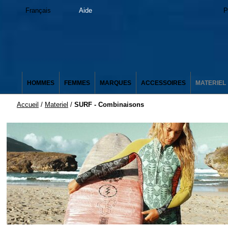
Français
Aide
P
HOMMES
FEMMES
MARQUES
ACCESSOIRES
MATERIEL
Accueil
/
Materiel
/
SURF - Combinaisons