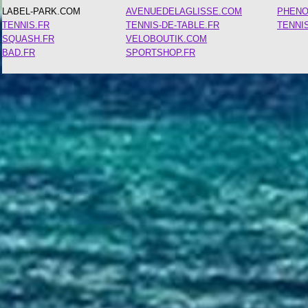
LABEL-PARK.COM
AVENUEDELAGLISSE.COM
PHEN
TENNIS.FR
TENNIS-DE-TABLE.FR
TENNI
SQUASH.FR
VELOBOUTIK.COM
BAD.FR
SPORTSHOP.FR