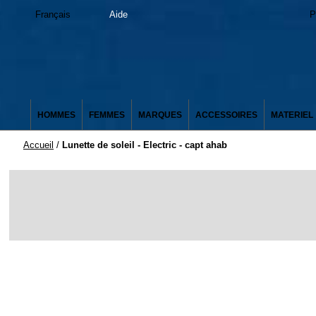
Français
Aide
P
HOMMES
FEMMES
MARQUES
ACCESSOIRES
MATERIEL
Accueil
/
Lunette de soleil - Electric - capt ahab