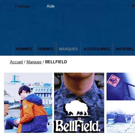
Français
Aide
P
HOMMES
FEMMES
MARQUES
ACCESSOIRES
MATERIEL
Accueil
/
Marques
/
BELLFIELD