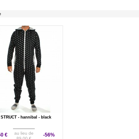
e
 STRUCT - hannibal - black
au lieu de
50 €
-56%
89,00 €