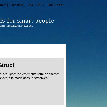
mbre |
0 article(s) - Total
0,00 €
- Mon Panier
ds for smart people
RTS / STREETWEAR / URBAN-CHIC
Struct
e des lignes de vêtements rafraîchissantes
ances à la mode dans le streetwear.