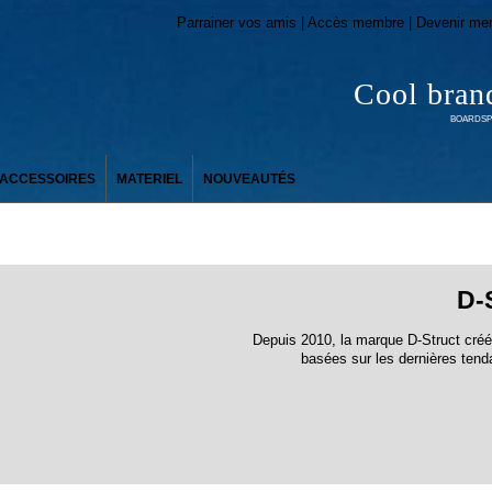
Parrainer vos amis | Accès membre | Devenir me
Cool bran
BOARDSPO
ACCESSOIRES
MATERIEL
NOUVEAUTÉS
D-
Depuis 2010, la marque D-Struct créé
basées sur les dernières tend