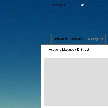
Français
Aide
HOMMES
FEMMES
MARQUES
Accueil
/
Marques
/
D-Struct