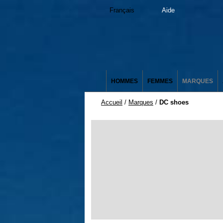
Français
Aide
HOMMES
FEMMES
MARQUES
Accueil
/
Marques
/
DC shoes