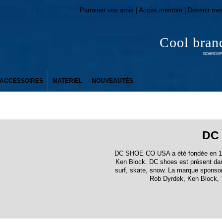
Parrainer vos amis | Accès membre | Devenir me
Cool bran
BOARDSPO
ACCESSOIRES
MATERIEL
NOUVEAUTÉS
DC
DC SHOE CO USA a été fondée en 199
Ken Block. DC shoes est présent dans
surf, skate, snow. La marque sponsor
Rob Dyrdek, Ken Block, T