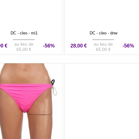
DC - cleo - mi1
DC - cleo - dnw
au lieu de
au lieu de
00 €
-56%
28,00 €
-56%
65,00 €
65,00 €