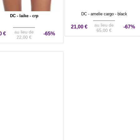
DC - amelie cargo - black
DC - laike - crp
au lieu de
21,00 €
-67%
65,00 €
au lieu de
0 €
-65%
22,00 €