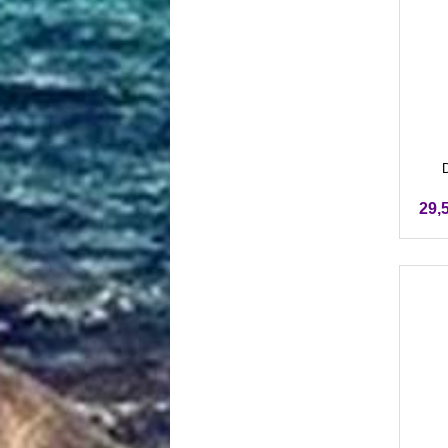
D
29,