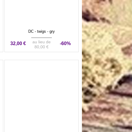
DC - twigs - gry
au lieu de
32,00 €
-60%
80,00 €