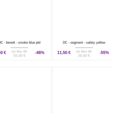
C - benett - smoke blue pld
DC - segment - safety yellow
au lieu de
au lieu de
50 €
-46%
11,50 €
-55%
55,00 €
26,00 €