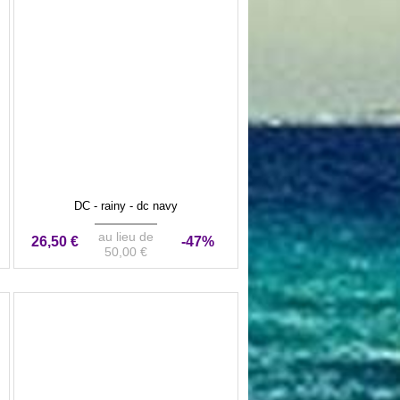
DC - rainy - dc navy
au lieu de
26,50 €
-47%
50,00 €