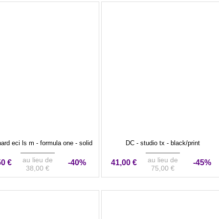
ard eci ls m - formula one - solid
DC - studio tx - black/print
au lieu de
au lieu de
50 €
-40%
41,00 €
-45%
38,00 €
75,00 €