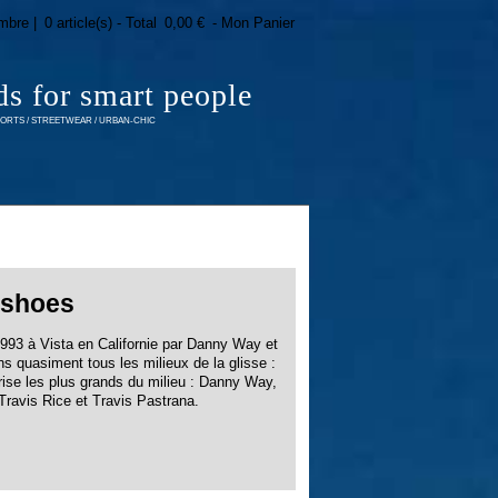
mbre |
0 article(s) - Total
0,00 €
- Mon Panier
ds for smart people
RTS / STREETWEAR / URBAN-CHIC
 shoes
3 à Vista en Californie par Danny Way et
 quasiment tous les milieux de la glisse :
ise les plus grands du milieu : Danny Way,
ravis Rice et Travis Pastrana.