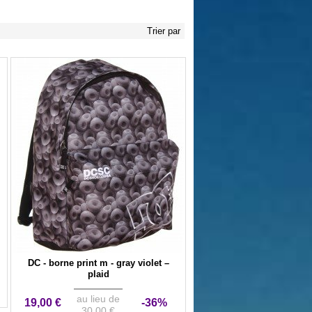
Trier par
DC - borne print m - gray violet –
plaid
au lieu de
19,00 €
-36%
30,00 €