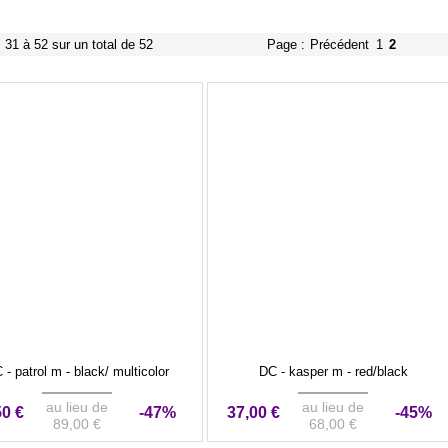
s 31 à 52 sur un total de 52
Page :
Précédent
1
2
 - patrol m - black/ multicolor
DC - kasper m - red/black
au lieu de
au lieu de
50 €
-47%
37,00 €
-45%
89,00 €
68,00 €