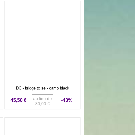
DC - bridge tx se - camo black
au lieu de
45,50 €
-43%
80,00 €