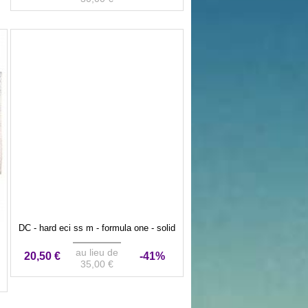
DC - hard eci ss m - formula one - solid
au lieu de
20,50 €
-41%
35,00 €