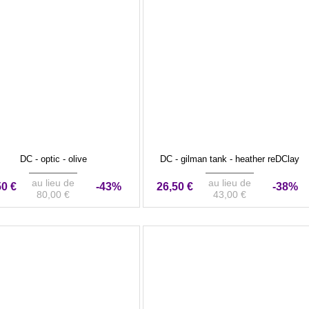
DC - optic - olive
DC - gilman tank - heather reDClay
au lieu de
au lieu de
50 €
-43%
26,50 €
-38%
80,00 €
43,00 €