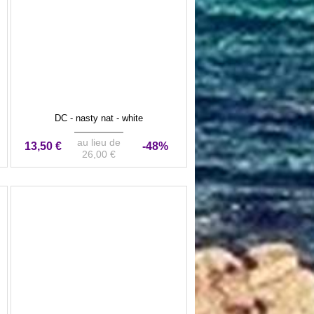
DC - nasty nat - white
au lieu de
13,50 €
-48%
26,00 €