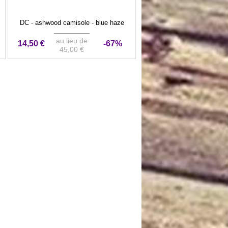
DC - ashwood camisole - blue haze
au lieu de
14,50 €
-67%
45,00 €