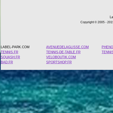
La
Copyright © 2005 - 2015
LABEL-PARK.COM
AVENUEDELAGLISSE.COM
PHEN
TENNIS.FR
TENNIS-DE-TABLE.FR
TENNI
SQUASH.FR
VELOBOUTIK.COM
BAD.FR
SPORTSHOP.FR