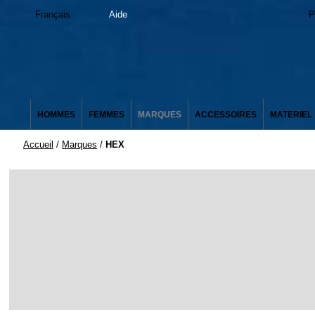
Français
Aide
P
HOMMES
FEMMES
MARQUES
ACCESSOIRES
MATERIEL
Accueil
/
Marques
/
HEX