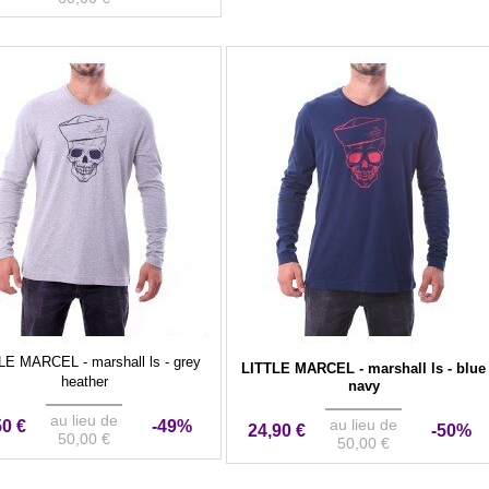
LE MARCEL - marshall ls - grey
LITTLE MARCEL - marshall ls - blue
heather
navy
au lieu de
au lieu de
50 €
-49%
24,90 €
-50%
50,00 €
50,00 €