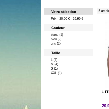
5 articl
Votre sélection
Prix : 20,00 € - 29,99 €
Couleur
blanc (1)
bleu (2)
gris (2)
Taille
L (4)
M (4)
S (1)
XXL (1)
LITT
29,