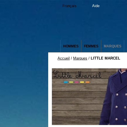
Français
Aide
HOMMES
FEMMES
MARQUES
Accueil
/
Marques
/
LITTLE MARCEL