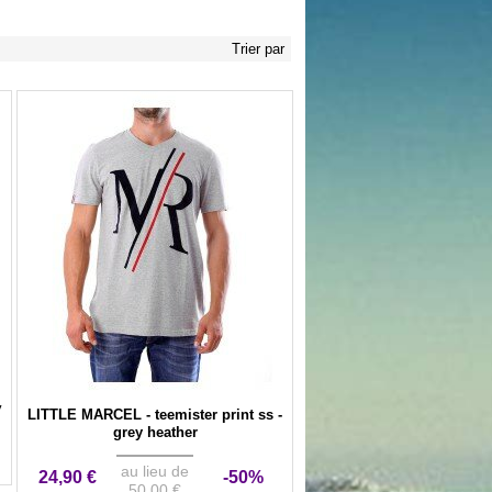
Trier par
y
LITTLE MARCEL - teemister print ss -
grey heather
au lieu de
24,90 €
-50%
50,00 €