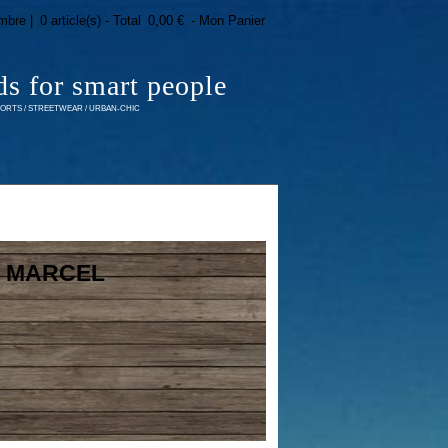
mbre |
0 article(s) - Total
0,00 €
- Mon Panier
ds for smart people
RTS / STREETWEAR / URBAN-CHIC
E MARCEL