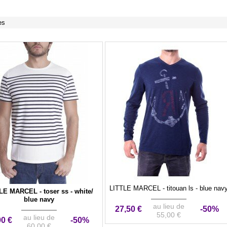
es
LITTLE MARCEL - titouan ls - blue nav
LE MARCEL - toser ss - white/
blue navy
au lieu de
27,50 €
-50%
55,00 €
au lieu de
90 €
-50%
60,00 €