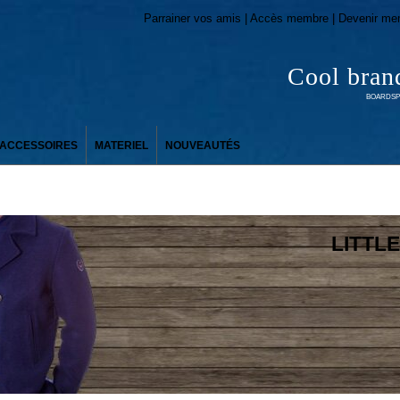
Parrainer vos amis | Accès membre | Devenir me
Cool bran
BOARDSPO
ACCESSOIRES
MATERIEL
NOUVEAUTÉS
LITTL