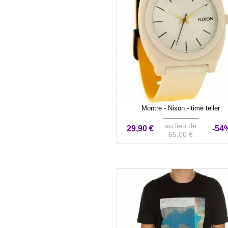
Montre - Nixon - time teller
au lieu de
29,90 €
-54
65,00 €