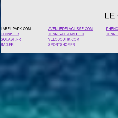
LE
LABEL-PARK.COM
AVENUEDELAGLISSE.COM
PHEN
TENNIS.FR
TENNIS-DE-TABLE.FR
TENNI
SQUASH.FR
VELOBOUTIK.COM
BAD.FR
SPORTSHOP.FR