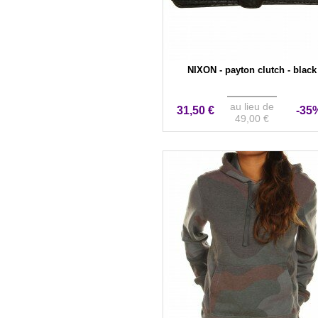
NIXON - payton clutch - black
au lieu de
31,50 €
-35
49,00 €