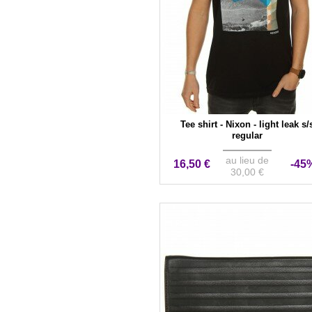
Tee shirt - Nixon - light leak s/
regular
au lieu de
16,50 €
-45
30,00 €