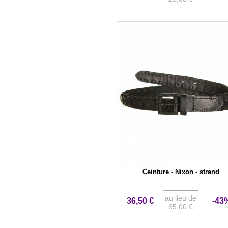
Ceinture - Nixon - strand
au lieu de
36,50 €
-43
65,00 €