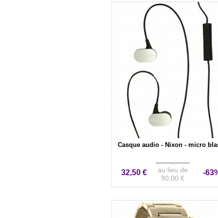
Casque audio - Nixon - micro bla
au lieu de
32,50 €
-63
90,00 €