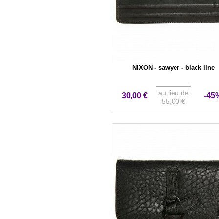
NIXON - sawyer - black line
au lieu de
30,00 €
-45
55,00 €