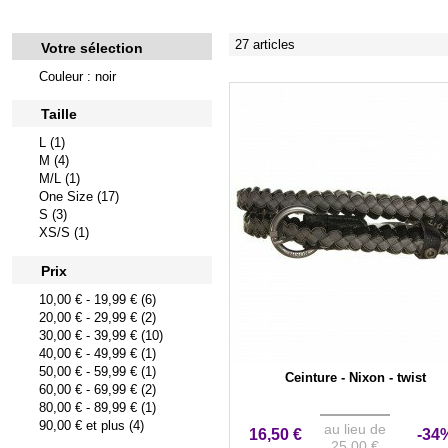
27 articles
Votre sélection
Couleur : noir
Taille
L (1)
M (4)
M/L (1)
One Size (17)
S (3)
XS/S (1)
Prix
10,00 €
-
19,99 €
(6)
20,00 €
-
29,99 €
(2)
30,00 €
-
39,99 €
(10)
40,00 €
-
49,99 €
(1)
50,00 €
-
59,99 €
(1)
Ceinture - Nixon - twist
60,00 €
-
69,99 €
(2)
80,00 €
-
89,99 €
(1)
90,00 €
et plus (4)
au lieu de
16,50 €
-34
25,00 €