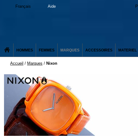
Français
Aide
P
HOMMES
FEMMES
MARQUES
ACCESSOIRES
MATERIEL
Accueil
/
Marques
/
Nixon