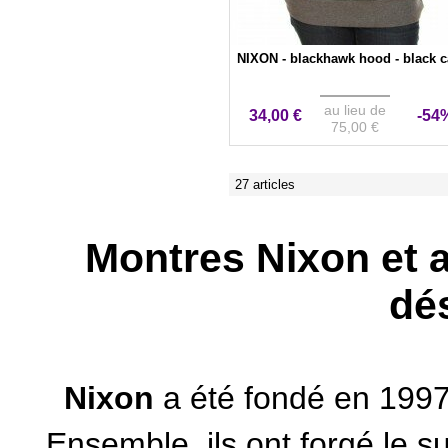
NIXON - blackhawk hood - black 
au lieu de
34,00 €
-54
75,00 €
27 articles
Montres Nixon et a
dé
Nixon
a été fondé en 1997
Ensemble, ils ont forgé le 