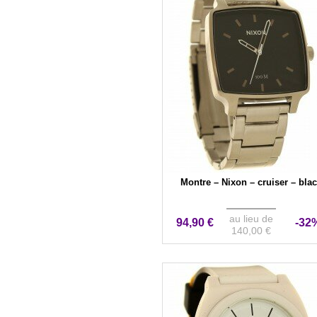
Montre – Nixon – cruiser – bla
au lieu de
94,90 €
-32
140,00 €