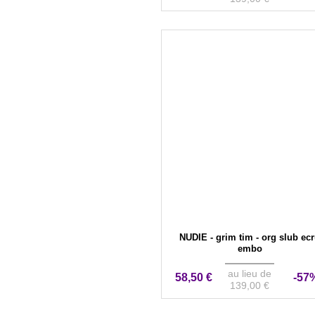
NUDIE - grim tim - org slub ec
embo
au lieu de
58,50 €
-57
139,00 €