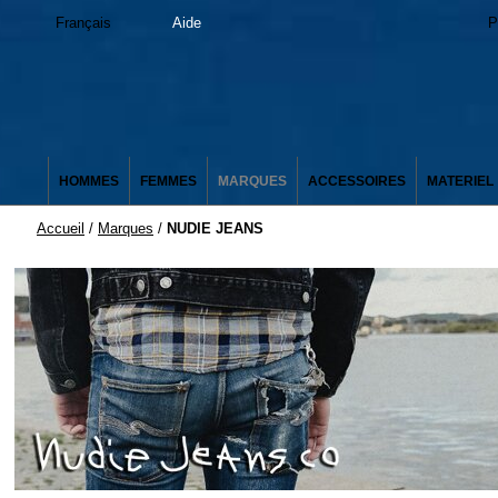
Français
Aide
P
HOMMES
FEMMES
MARQUES
ACCESSOIRES
MATERIEL
Accueil
/
Marques
/
NUDIE JEANS