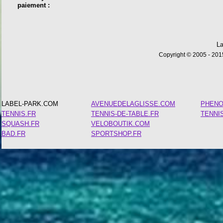
paiement :
La
Copyright © 2005 - 2015
LABEL-PARK.COM
AVENUEDELAGLISSE.COM
PHEN
TENNIS.FR
TENNIS-DE-TABLE.FR
TENNI
SQUASH.FR
VELOBOUTIK.COM
BAD.FR
SPORTSHOP.FR