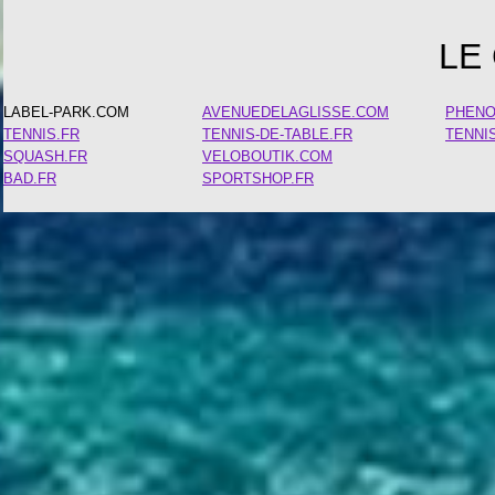
LE
LABEL-PARK.COM
AVENUEDELAGLISSE.COM
PHEN
TENNIS.FR
TENNIS-DE-TABLE.FR
TENNI
SQUASH.FR
VELOBOUTIK.COM
BAD.FR
SPORTSHOP.FR