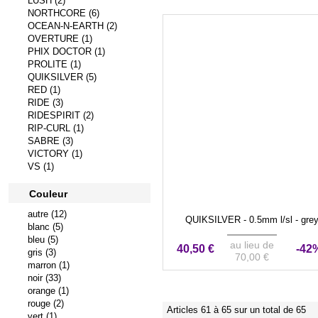
LUSH (2)
NORTHCORE (6)
OCEAN-N-EARTH (2)
OVERTURE (1)
PHIX DOCTOR (1)
PROLITE (1)
QUIKSILVER (5)
RED (1)
RIDE (3)
RIDESPIRIT (2)
RIP-CURL (1)
SABRE (3)
VICTORY (1)
VS (1)
Couleur
autre (12)
QUIKSILVER - 0.5mm l/sl - gre
blanc (5)
bleu (5)
au lieu de
40,50 €
-42
gris (3)
70,00 €
marron (1)
noir (33)
orange (1)
rouge (2)
Articles 61 à 65 sur un total de 65
vert (1)