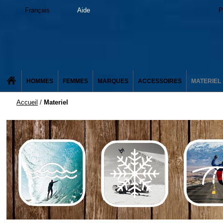
Français
Aide
P
HOMMES
FEMMES
MARQUES
ACCESSOIRES
MATERIEL
Accueil
/
Materiel